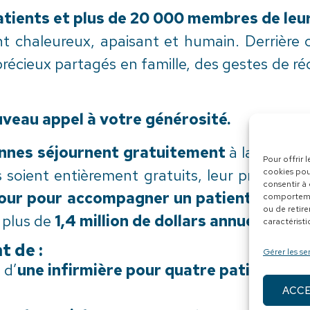
tients et plus de 20 000 membres de leur
 chaleureux, apaisant et humain. Derrière c
précieux partagés en famille, des gestes de ré
uveau appel à votre générosité.
nnes séjournent gratuitement
à la Maison 
Pour offrir 
ts soient entièrement gratuits, leur prestati
cookies pou
consentir à
r jour pour accompagner un patient
. Afin d
comportemen
ou de retire
r plus de
1,4 million de dollars
annuellement
caractéristi
 de :
Gérer les se
 d’
une infirmière pour quatre patients
, as
ACC