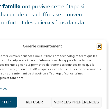
 famille
ont pu vivre cette étape si
hacun de ces chiffres se trouvent
confort et des adieux vécus dans la
Gérer le consentement
Marie-Élisabeth. Bien que les soins
les meilleures expériences, nous utilisons des technologies telles que les
on représente un coût important. En
r stocker et/ou accéder aux informations des appareils. Le fait de
 ces technologies nous permettra de traiter des données telles que le
e maintenir la qualité exceptionnelle
t de navigation ou les ID uniques sur ce site. Le fait de ne pas consentir
r son consentement peut avoir un effet négatif sur certaines
.
ques et fonctions.
rvices
surant des soins attentifs et
EPTER
REFUSER
VOIR LES PRÉFÉRENCES