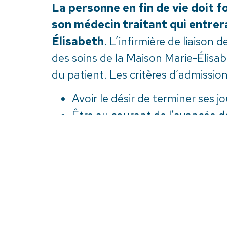
La personne en fin de vie doit 
son médecin traitant qui entre
Élisabeth
. L’infirmière de liaison
des soins de la Maison Marie-Élisab
du patient. Les critères d’admissi
Avoir le désir de terminer ses j
Être au courant de l’avancée d
Avoir un pronostic de fin de vi
Ne plus recevoir de traitements
Être un résident de Rimouski-N
Vous pouvez consulter divers
do
questions