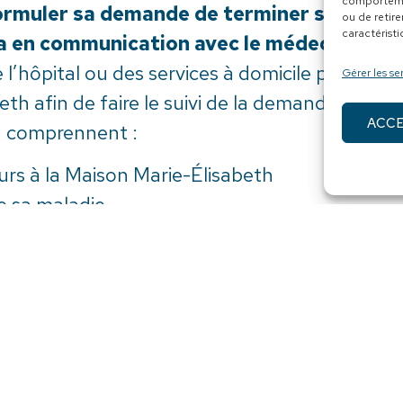
comportemen
formuler sa demande de terminer ses jours
ou de retire
caractéristi
ra en communication avec le médecin de ga
 de l’hôpital ou des services à domicile pourr
Gérer les se
eth afin de faire le suivi de la demande d’admi
ACC
on comprennent :
ours à la Maison Marie-Élisabeth
e sa maladie
e de moins de deux mois
 curatifs
eigette (les résidents hors MRC peuvent être 
cuments en lien avec nos soins et servic