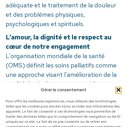
adéquate et le traitement de la douleur
et des problèmes physiques,
psychologiques et spirituels.
L’amour, la dignité et le respect au
cœur de notre engagement
L’organisation mondiale de la santé
(OMS) définit les soins palliatifs comme
une approche visant l’amélioration de la
qualité de vie des personnes et leur
Gérer le consentement
famille vivant une situation associée à
une maladie avec pronostic réservé, à
Pour offrir les meilleures expériences, nous utilisons des technologies
telles que les cookies pour stocker et/ou accéder aux informations des
travers la prévention, le soulagement de
appareils. Le fait de consentir à ces technologies nous permettra de
traiter des données telles que le comportement de navigation ou les ID
la souffrance et par l’entremise de
uniques sur ce site. Le fait de ne pas consentir ou de retirer son
consentement peut avoir un effet négatif sur certaines caractéristiques