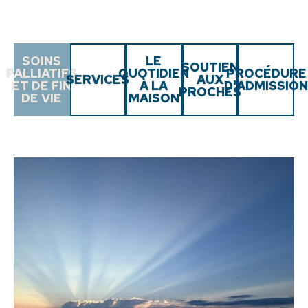
SOINS
LE
SOUTIEN
PALLIATIFS
QUOTIDIEN
PROCÉDURE
SERVICES
AUX
ET DE FIN
À LA
D'ADMISSIO
PROCHES
DE VIE
MAISON