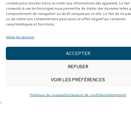
cookies pour stocker et/ou accéder aux informations des appareils. Le fait
Voici un aperçu des trajets qui
consentir à ces technologies nous permettra de traiter des données telles q
comportement de navigation ou les ID uniques sur ce site. Le fait de ne pas
peuvent être modifié sans préavis.
ou de retirer son consentement peut avoir un effet négatif sur certaines
caractéristiques et fonctions.
TRAJET ROUTE
ou
TRAJET
Gérer les services
MONTAGNE.
ACCEPTER
DÉPART ET ARRIVÉE
REFUSER
Départ : Vélo Plein Air (324, avenue
VOIR LES PRÉFÉRENCES
de la Cathédrale, Rimouski). Nous
demandons aux participants de se
Politique de cookies
Déclaration de confidentialité
Imprint
présenter à 7 h chez Vélo Plein Air
pour la remise des maillots. Tous les
cyclistes se rendent ensuite à vélo à