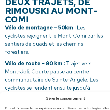
DEUX TRAJETS, DE
RIMOUSKI AU MONT-
COMI
Vélo de montagne – 50km :
Les
cyclistes rejoignent le Mont-Comi par les
sentiers de quads et les chemins
forestiers.
Vélo de route – 80 km :
Trajet vers
Mont-Joli. Courte pause au centre
communautaire de Sainte-Angèle. Les
cyclistes se rendent ensuite jusqu’à
Saint-Donat, puis entament le parcours
Gérer le consentement
vers le parc du Mont-Comi.
Pour offrir les meilleures expériences, nous utilisons des technologies telles