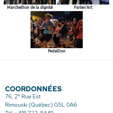
Marchethon de la dignité
Parten'Art
PedalDon
COORDONNÉES
e
76, 2
Rue Est
Rimouski (Québec) G5L 0A6