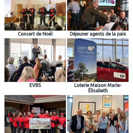
Concert de Noël
Déjeuner agents de la paix
EVBS
Loterie Maison Marie-
Élisabeth