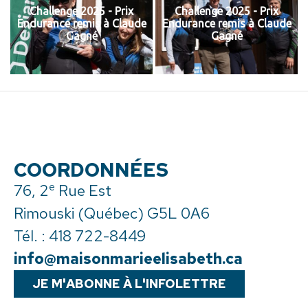
Challenge 2025 - Prix
Challenge 2025 - Prix
Endurance remis à Claude
Endurance remis à Claude
Gagné
Gagné
COORDONNÉES
e
76, 2
Rue Est
Rimouski (Québec) G5L 0A6
Tél. :
418 722-8449
info@maisonmarieelisabeth.ca
JE M'ABONNE À L'INFOLETTRE