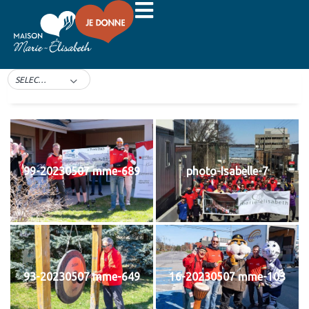
Marchethon 2023
Marchethon 2023
SELECT TAG
99-20230507 mme-689
photo-Isabelle-7
93-20230507 mme-649
16-20230507 mme-103