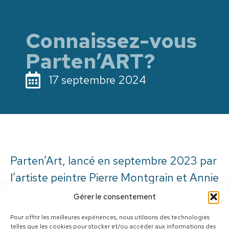
Connaissez-vous
Parten’ART?
17 septembre 2024
Parten’Art, lancé en septembre 2023 par
l’artiste peintre Pierre Montgrain et Annie
Lévesque, est une initiative au profit de la
Gérer le consentement
Maison Marie-Élisabeth. À travers ce
Pour offrir les meilleures expériences, nous utilisons des technologies
projet, 30 % des ventes des œuvres de
telles que les cookies pour stocker et/ou accéder aux informations des