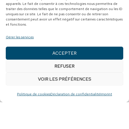
appareils. Le fait de consentir à ces technologies nous permettra de
Pierre Montgrain sont reversés
traiter des données telles que le comportement de navigation ou les ID
uniques sur ce site. Le fait de ne pas consentir ou de retirer son
directement à notre fondation. Depuis
consentement peut avoir un effet négatif sur certaines caractéristiques
et fonctions.
son lancement, plus de 9 500 $ ont déjà
été remis grâce à cette collaboration.
Gérer les services
Plusieurs gens d’affaires ont également
ACCEPTER
rejoint cette belle cause, et une douzaine
de nouveaux partenaires ont acquis une
REFUSER
œuvre, contribuant ainsi activement à
VOIR LES PRÉFÉRENCES
notre mission de soutien.
Politique de cookies
Déclaration de confidentialité
Imprint
Aujourd’hui, nous sommes ravis de
vous présenter un de nos Parten’Art :
Alexandre Bastille, Conseiller en
gestion de patrimoine, FBN – Groupe