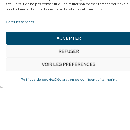
noms de tous les fonds créés
site. Le fait de ne pas consentir ou de retirer son consentement peut avoir
apparaitront sur une œuvre de Fernande
un effet négatif sur certaines caractéristiques et fonctions.
Forest affichée sur les murs de la Maison
Gérer les services
Marie-Élisabeth.
En lire plus sur le
fonds de dotations – Programme
ACCEPTER
Alliance
REFUSER
VOIR LES PRÉFÉRENCES
Politique de cookies
Déclaration de confidentialité
Imprint
Jean-Sébastien Lavoie, planificateur financier, Groupe Ouellet Bolduc,
Valeurs mobilières Desjardins
Faire un don