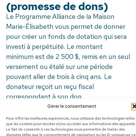
(promesse de dons)
Le Programme Alliance de la Maison
Marie-Élisabeth vous permet de donner
pour créer un fonds de dotation qui sera
investi à perpétuité. Le montant
minimum est de 2 500 $, remis en un seul
versement ou étalé sur une période
pouvant aller de trois à cinq ans. Le
donateur reçoit un reçu fiscal
correspondant à son don.
Vous avez la possibilité de donner un
Gérer le consentement
nom à votre fonds, par exemple, le vôtre
Pour offrir les meilleures expériences, nous utilisons des technologies telles
que les cookies pour stocker et/ou accéder aux informations des appareils.
ou celui de l’être cher. Par la suite, les
Le fait de consentir à ces technologies nous permettra de traiter des
données telles que le comportement de navigation ou les ID uniques sur ce