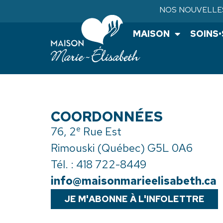
My Bookings
NOS NOUVELLE
MAISON
SOINS
CONTENTS
COORDONNÉES
e
76, 2
Rue Est
Rimouski (Québec) G5L 0A6
Tél. :
418 722-8449
info@maisonmarieelisabeth.ca
JE M'ABONNE À L'INFOLETTRE