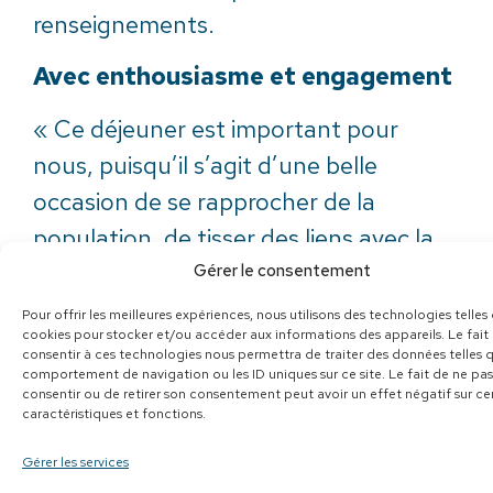
renseignements.
Avec enthousiasme et engagement
« Ce déjeuner est important pour
nous, puisqu’il s’agit d’une belle
occasion de se rapprocher de la
population, de tisser des liens avec la
communauté, de collaborer entre
Gérer le consentement
agents de la paix tout ça en
Pour offrir les meilleures expériences, nous utilisons des technologies telles
cookies pour stocker et/ou accéder aux informations des appareils. Le fait
contribuant à une belle mission, soit
consentir à ces technologies nous permettra de traiter des données telles q
comportement de navigation ou les ID uniques sur ce site. Le fait de ne pas
celle de la Maison Marie-Élisabeth.
consentir ou de retirer son consentement peut avoir un effet négatif sur ce
J’aimerais également prendre le temps
caractéristiques et fonctions.
de remercier les agents de la paix qui
Gérer les services
contribuent année après année au