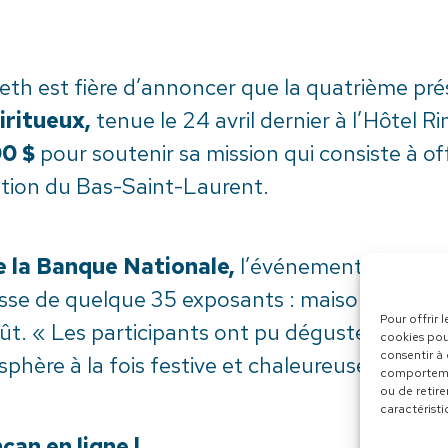
eth est fière d’annoncer que la quatrième pr
iritueux,
tenue le 24 avril dernier à l’Hôtel R
00 $
pour soutenir sa mission qui consiste à offr
ation du Bas-Saint-Laurent.
 la Banque Nationale,
l’événement a accueil
hesse de quelque 35 exposants : maisons de vins
Pour offrir 
ût. « Les participants ont pu déguster, résea
cookies pou
consentir à
phère à la fois festive et chaleureuse », souli
comportemen
ou de retire
caractéristi
an en ligne !