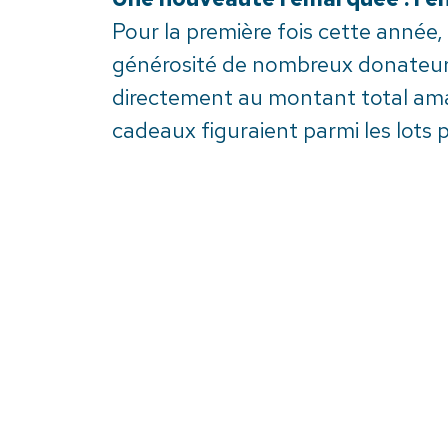
Pour la première fois cette année,
générosité de nombreux donateurs e
directement au montant total amas
cadeaux figuraient parmi les lots
dans la programmation.
Une autre grande première : le
Autre nouveauté de l’édition 2025
l’espace central La Buvette Home
sont envolées rapidement, confirma
accords raffinés.
Un merci sincère et touchant