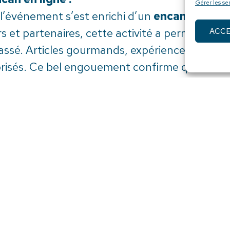
Gérer les se
 l’événement s’est enrichi d’un
encan en lign
t partenaires, cette activité a permis de recu
ACC
sé. Articles gourmands, expériences exclusive
 prisés. Ce bel engouement confirme que cett
s Accords Privilégiés
, l’activité Accords Privilégiés a offert une
 Hardware, animée avec brio par
L’Ardoise D
nt l’intérêt du public pour cette formule exc