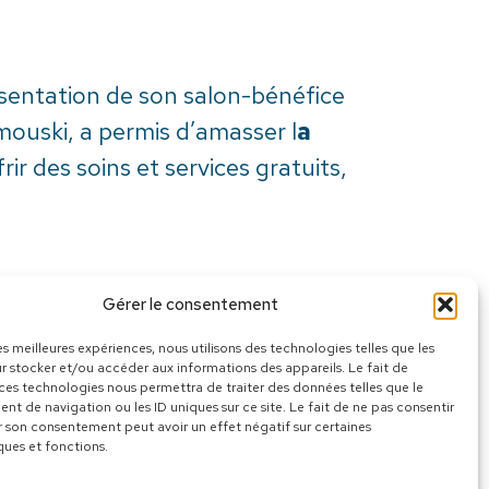
ésentation de son salon-bénéfice
imouski, a permis d’amasser l
a
ir des soins et services gratuits,
li
plus de 700 visiteurs
, curieux
Gérer le consentement
, distilleries, producteurs
les meilleures expériences, nous utilisons des technologies telles que les
uter et contribuer à une cause
r stocker et/ou accéder aux informations des appareils. Le fait de
 ces technologies nous permettra de traiter des données telles que le
gne Karl-Hugo Pelletier,
t de navigation ou les ID uniques sur ce site. Le fait de ne pas consentir
r son consentement peut avoir un effet négatif sur certaines
ques et fonctions.