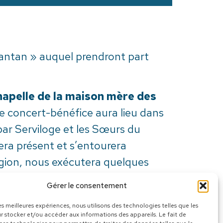
’antan » auquel prendront part
hapelle de la maison mère des
e concert-bénéfice aura lieu dans
ar Serviloge et les Sœurs du
era présent et s’entourera
région, nous exécutera quelques
de Sainte-Agnès sous la direction
Gérer le consentement
ve Bélanger ainsi que Marie-
les meilleures expériences, nous utilisons des technologies telles que les
 ces talentueux artistes
r stocker et/ou accéder aux informations des appareils. Le fait de