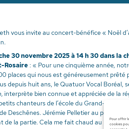
eth vous invite au concert-bénéfice « Noël d
on.
che 30 novembre 2025 à 14 h 30 dans la c
t-Rosaire
: « Pour une cinquième année, notr
00 places qui nous est généreusement prêté p
us depuis huit ans, le Quatuor Vocal Boréal, s
de, interprète bien connue et appréciée de la 
 petits chanteurs de l’école du Grand-Pavois 
e Deschênes. Jérémie Pelletier au piano et È
Pour offrir 
 de la partie. Cela me fait chaud au cœur que
cookies pou