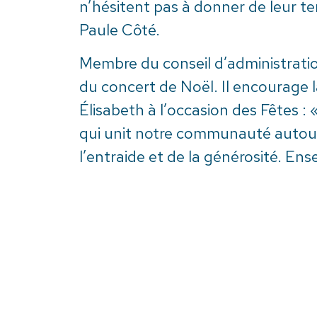
n’hésitent pas à donner de leur te
Paule Côté.
Membre du conseil d’administrati
du concert de Noël. Il encourage 
Élisabeth à l’occasion des Fêtes :
qui unit notre communauté autour 
l’entraide et de la générosité. En
dans les moments les plus importan
« Vous aurez l’occasion d’entendre 
« What child is this » en duo, « M
mettront ces belles voix en évidenc
La Fondation Maison Marie-Élisab