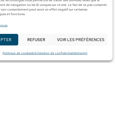
 ces technologies nous permettra de traiter des données telles que le
indique la directrice de la MMÉ,
t de navigation ou les ID uniques sur ce site. Le fait de ne pas consentir
r son consentement peut avoir un effet négatif sur certaines
ques et fonctions.
y Lévesque est parrain d’honneur
rvices
éreux pour la Maison Marie-
al : c’est un geste de solidarité
EPTER
REFUSER
VOIR LES PRÉFÉRENCES
s, nous croyons à la force de
Politique de cookies
Déclaration de confidentialité
Imprint
éconfort accompagnent les familles
 « Dans le silence de la nuit »,
» et d’autres incontournables qui
 Poirier.
ommanditaires : Desjardins,