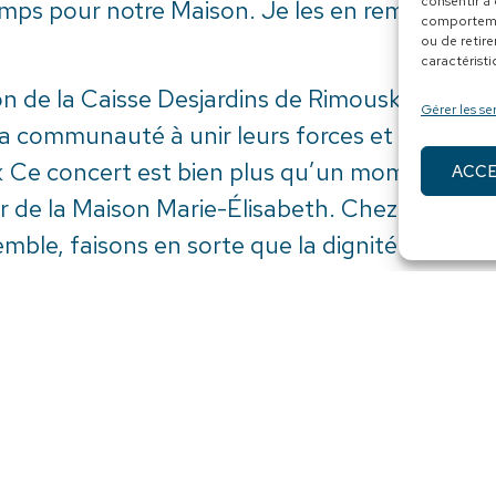
consentir à
mps pour notre Maison. Je les en remercie! », 
comportemen
ou de retire
caractéristi
on de la Caisse Desjardins de Rimouski, Jimm
Gérer les se
la communauté à unir leurs forces et être gén
 « Ce concert est bien plus qu’un moment music
ACC
de la Maison Marie-Élisabeth. Chez Desjardin
semble, faisons en sorte que la dignité et le r
ts de leur vie.
des classiques, pour petits et grands, tels que
inuit Chrétien », « Noël n’est pas au magasin 
e. », explique le coordonnateur musical, Gilles
eth remercie chaleureusement ses généreux c