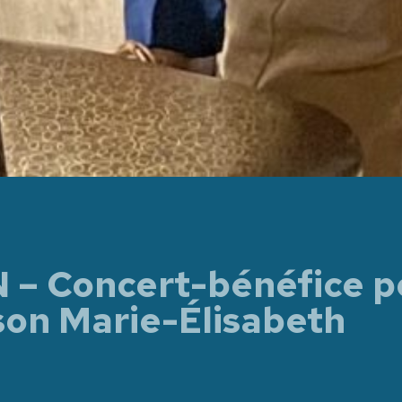
– Concert-bénéfice po
son Marie-Élisabeth