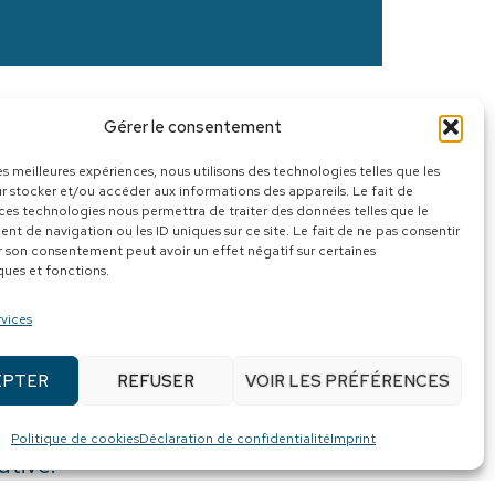
Gérer le consentement
E-ÉLISABETH POUR
les meilleures expériences, nous utilisons des technologies telles que les
r stocker et/ou accéder aux informations des appareils. Le fait de
NAUTAIRES
 ces technologies nous permettra de traiter des données telles que le
t de navigation ou les ID uniques sur ce site. Le fait de ne pas consentir
r son consentement peut avoir un effet négatif sur certaines
ques et fonctions.
sité et d’engagement!
rvices
ncement pour la Maison Marie-
 000 $!
EPTER
REFUSER
VOIR LES PRÉFÉRENCES
du Bas-Saint-Laurent et membre du
Politique de cookies
Déclaration de confidentialité
Imprint
ative.