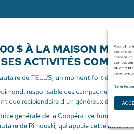
000 $ À LA MAISON MARI
Pour offrir 
cookies pou
SES ACTIVITÉS COMMU
consentir à
comportemen
ou de retire
caractéristi
autaire de TELUS, un moment fort de généro
Gérer les se
Guimond, responsable des campagnes de fina
ant que récipiendaire d’un généreux don de 10
ACC
ctrice générale de la Coopérative funéraire 
ire de Rimouski, qui appuie cette belle initi